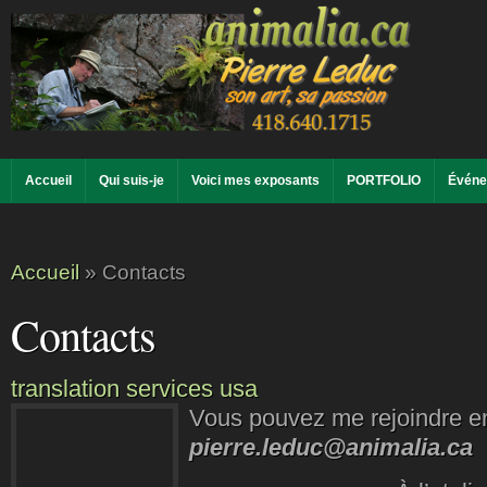
Accueil
Qui suis-je
Voici mes exposants
PORTFOLIO
Événe
Accueil
»
Contacts
Contacts
translation services usa
Vous pouvez me rejoindre e
pierre.leduc@animalia.ca