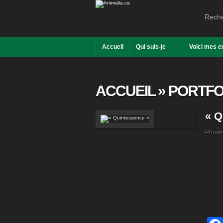
Accueil
Qui suis-je
Voici mes 
ACCUEIL
»
PORTFO
« Q
Prove