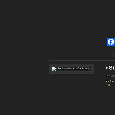
Lire
«Su
Prove
de con
/
<>