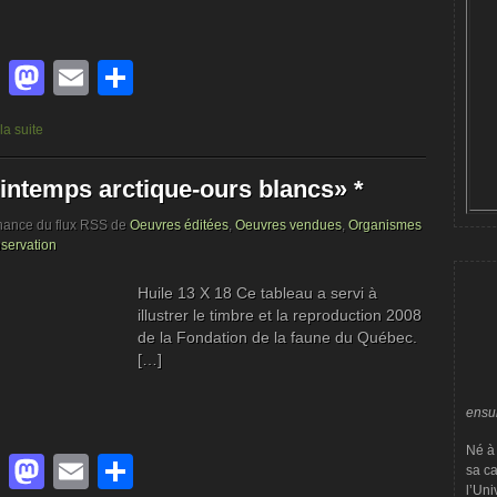
Facebook
Mastodon
Email
Partager
 la suite
intemps arctique-ours blancs» *
nance du flux RSS de
Oeuvres éditées
,
Oeuvres vendues
,
Organismes
servation
Huile 13 X 18 Ce tableau a servi à
illustrer le timbre et la reproduction 2008
de la Fondation de la faune du Québec.
[…]
ensui
Né à 
Facebook
Mastodon
Email
Partager
sa ca
l’Uni