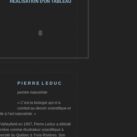
RÉALISATION D'UN TABLEAU
P I E R R E L E D U C
peintre naturaliste
« C’est la biologie qui m’a
conduit au dessin scientifique et
te à l’art naturaliste. »
Valleyfield en 1957, Pierre Leduc a débuté
rrière comme illustrateur scientifique à
versité du Québec à Trois-Rivières. Son