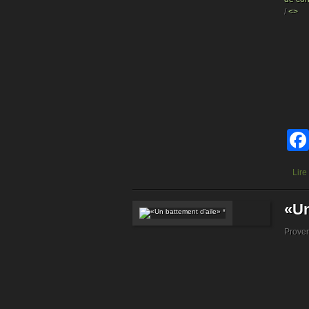
/
<>
Lire
«Un
Prove