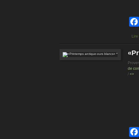
Lire
«Pr
Prove
de con
/
<>