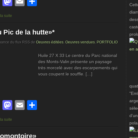
Facebook
Mastodon
Email
Partager
Cett
diam
 la suite
dess
cast
 Pic de la hutte»*
prol
nance du flux RSS de
Oeuvres éditées
,
Oeuvres vendues
,
PORTFOLIO
Huile 27 X 33 Le centre du Parc national
des Monts-Valin présente un paysage
très morcelé avec des escarpements qui
vous coupent le souffle. […]
quat
"Emb
arge
Facebook
Mastodon
Email
Partager
séle
d’un
 la suite
pola
omontoire»