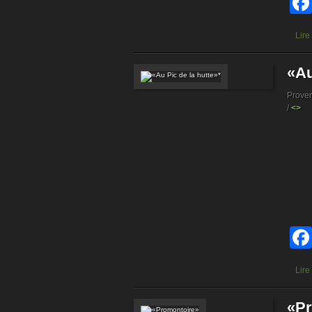
Lire
«Au
Prove
/
<>
Lire
«Pr