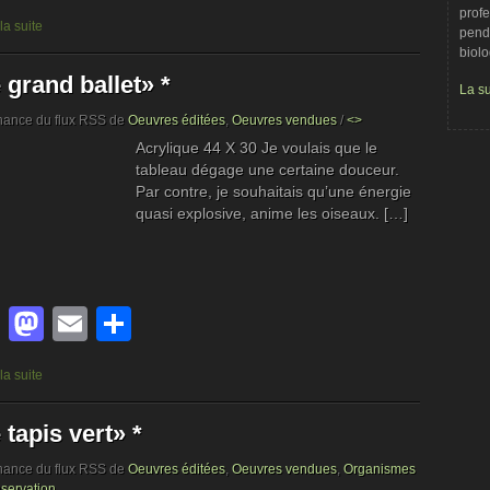
profe
 la suite
penda
biolo
 grand ballet» *
La su
nance du flux RSS de
Oeuvres éditées
,
Oeuvres vendues
/
<>
Acrylique 44 X 30 Je voulais que le
tableau dégage une certaine douceur.
Par contre, je souhaitais qu’une énergie
quasi explosive, anime les oiseaux. […]
Facebook
Mastodon
Email
Partager
 la suite
 tapis vert» *
nance du flux RSS de
Oeuvres éditées
,
Oeuvres vendues
,
Organismes
servation