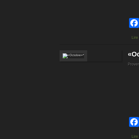
Lire
«Oc
Prove
Lire