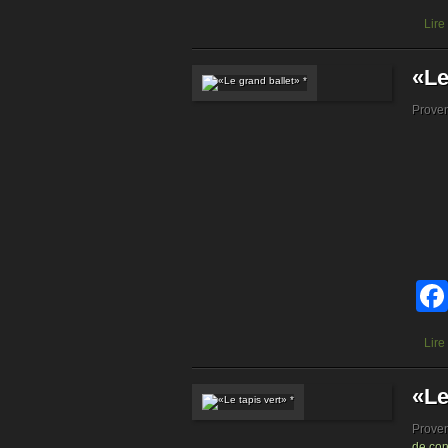
Lire
«Le
Prove
Lire
«Le
Prove
de con