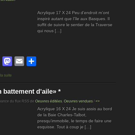
Acrylique 17 X 24 Peu d’endroit m’ont
inspiré autant que l’île aux Basques. Il
suffit de suivre le sentier de la Traverse
qui nous […]
Facebook
Mastodon
Email
Partager
 la suite
 battement d’aile» *
nance du flux RSS de
Oeuvres éditées
,
Oeuvres vendues
/
<>
Acrylique 16 X 24 Je suis assis au bord
de la Baie Charles-Talbot,
presqu’immobile, le temps de faire une
esquisse. Tout à coup je […]