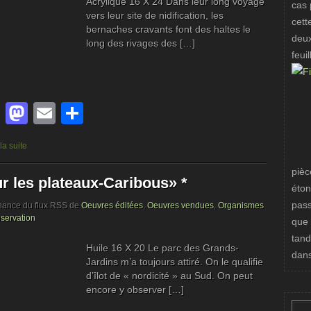
Acrylique 16 X 24 Dans leur long voyage
cas 
vers leur site de nidification, les
cett
bernaches cravants font des haltes le
deux
long des rivages des […]
feuil
Facebook
Mastodon
Email
Partager
 la suite
pièc
r les plateaux-Caribous» *
éton
pass
nance du flux RSS de
Oeuvres éditées
,
Oeuvres vendues
,
Organismes
servation
que 
tandi
Huile 16 X 20 Le parc des Grands-
dans
Jardins m’a toujours attiré. On le qualifie
d’îlot de « nordicité » au Sud. On peut
encore y observer […]