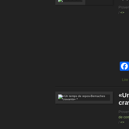
Prove
/
<>
Lire
«Un
cra
Prove
de con
/
<>