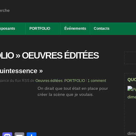
exposants
PORTFOLIO
Événements
Contacts
LIO
»
OEUVRES ÉDITÉES
uintessence »
QUO
nance du flux RSS de
Oeuvres éditées
,
PORTFOLIO
/
1 comment
On dirait que tout était en place pour
créer la scène que je voulais.
dime