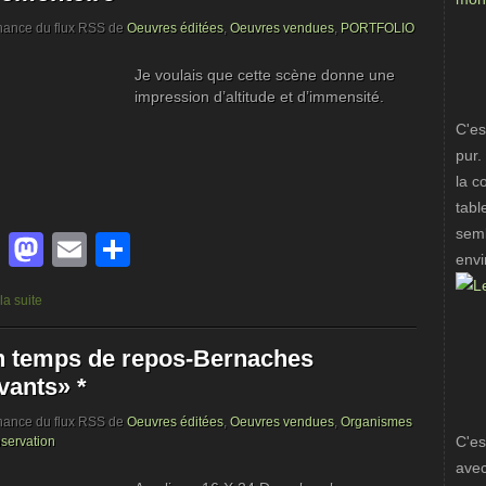
nance du flux RSS de
Oeuvres éditées
,
Oeuvres vendues
,
PORTFOLIO
Je voulais que cette scène donne une
impression d’altitude et d’immensité.
C'es
pur.
la c
tabl
semb
Facebook
Mastodon
Email
Partager
envi
 la suite
 temps de repos-Bernaches
vants» *
nance du flux RSS de
Oeuvres éditées
,
Oeuvres vendues
,
Organismes
C'es
servation
avec