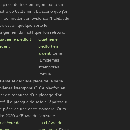
e pièce de 5 oz en argent pur a un
ètre de 65,25 mm. La scène que j'ai
inée, mettant en évidence l'habitat du
or, est en quelque sorte le
ongement du motif que l'on retrouv...
Quatrième
piedfort en
argent
: Série
"Emblèmes
intemporels"
Voici la
rième et dernière pièce de la série
lèmes intemporels". Ce piedfort en
nt est rehaussé d’un placage d’or
ctif. Il a presque deux fois l’épaisseur
e pièce de une once standard. Ours
ire 2020 « Œuvre de l’artiste c...
La chèvre de
montagne
: Dans