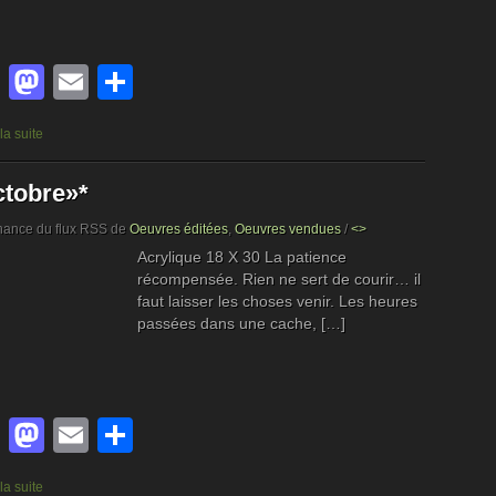
Facebook
Mastodon
Email
Partager
 la suite
tobre»*
nance du flux RSS de
Oeuvres éditées
,
Oeuvres vendues
/
<>
Acrylique 18 X 30 La patience
récompensée. Rien ne sert de courir… il
faut laisser les choses venir. Les heures
passées dans une cache, […]
Facebook
Mastodon
Email
Partager
 la suite