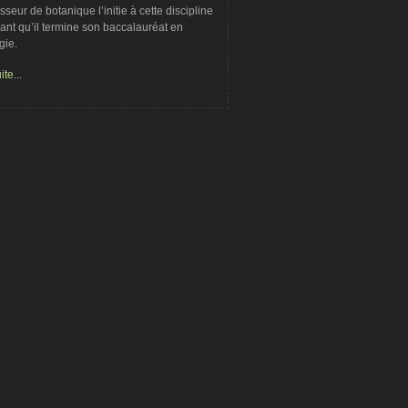
sseur de botanique l’initie à cette discipline
nt qu’il termine son baccalauréat en
gie.
ite...